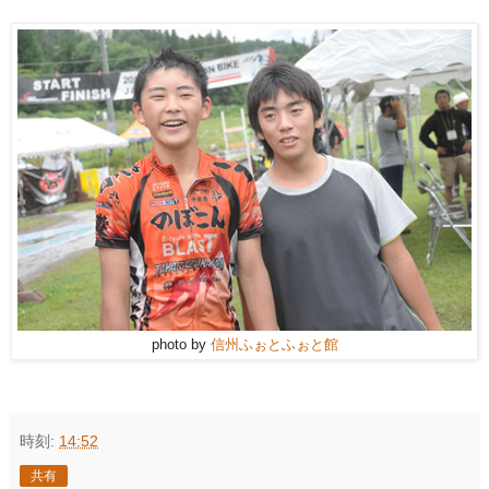
photo by
信州ふぉとふぉと館
時刻:
14:52
共有