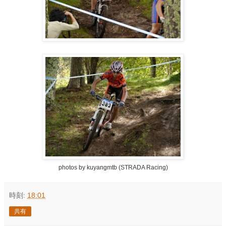
photos by kuyangmtb (STRADA Racing)
時刻:
18:01
共有